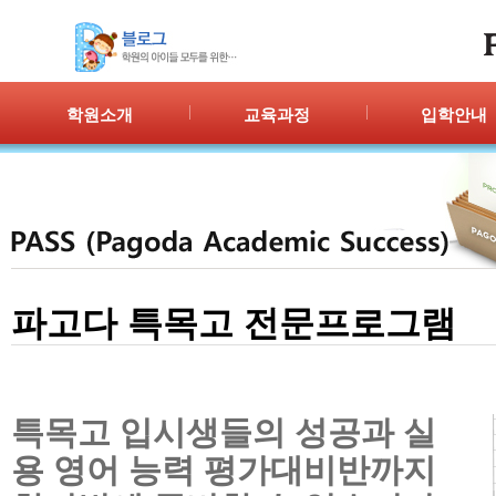
학원소개
교육과정
입학안내
인사말
프로그램 안내
입학절차
위치안내
PPC
신청/결과
강사안내
PIC
학원시설
PASS
셔틀버스
PSC
파고다 특목고 전문프로그램
학원규정
교재소개
특목고 입시생들의 성공과 실
용 영어 능력 평가대비반까지