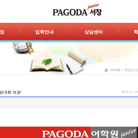
정
입학안내
상담센터
안내
입학절차
자주묻는 질문
공지
신청/결과
1:1 상담
광고
HOME
>
학원소식
표대회 석권!
2016-11-24