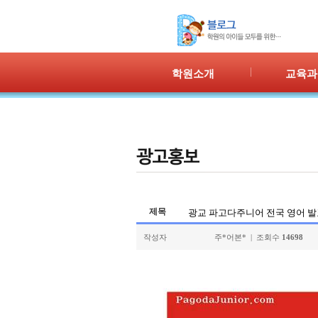
학원소개
교육과
인사말
프로그램 
위치안내
PPC
강사안내
PIC
학원시설
PASS
셔틀버스
PSC
학원규정
교재소개
제목
광교 파고다주니어 전국 영어 발
작성자
주*어본* | 조회수
14698