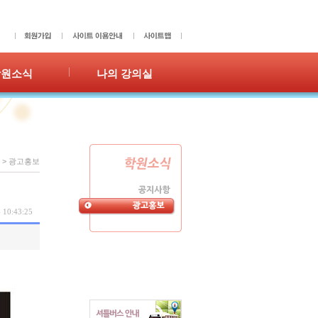
학원소식
나의 강의실
사항
성적표
홍보
숙제확인/제출
수강이력
쪽지
>
광고홍보
 10:43:25