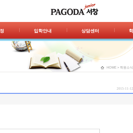
정
입학안내
상담센터
안내
입학절차
자주묻는 질문
공지
신청/결과
1:1 상담
광고
HOME
>
학원소식
2015-11-12