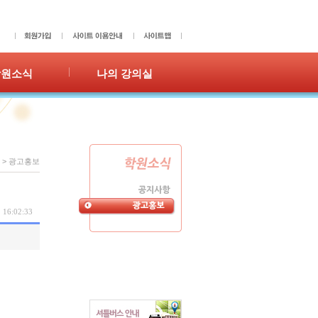
학원소식
나의 강의실
사항
성적표
홍보
숙제확인/제출
수강이력
쪽지
>
광고홍보
 16:02:33