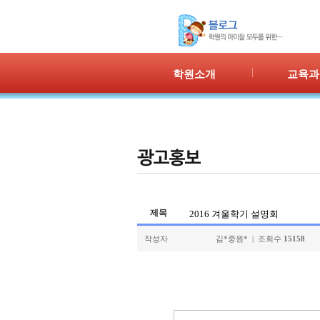
학원소개
교육과
인사말
프로그램 
위치안내
PPC
강사안내
PIC
학원시설
PASS
셔틀버스
PSC
학원규정
교재소개
제목
2016 겨울학기 설명회
작성자
김*중원* | 조회수
15158