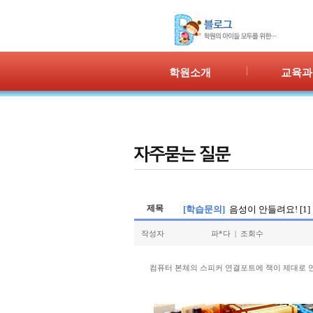
학원소개
교육과
인사말
프로그램 
위치안내
PPC
강사안내
PIC
학원시설
PASS
셔틀버스
PSC
학원규정
교재소개
제목
[학습문의]
음성이 안들려요! [1
작성자
파*다 | 조회수
컴퓨터 본체의 스피커 연결포트에 잭이 제대로 