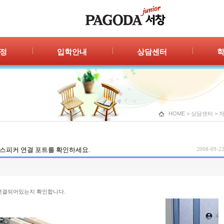
정
입학안내
상담센터
안내
입학절차
자주묻는 질문
공지
신청/결과
1:1 상담
광고
HOME
>
상담센터
>
] 스피커 연결 포트를 확인하세요.
2008-09-22
연결되어있는지 확인합니다.