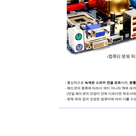
-
통상적으로
녹색은
스피커
연결
포트
이며
,
분홍
-
헤드셋의
종류에
따라서
색이
아니라
잭에
새겨
(
만일
헤드셋의
모양이
전혀
다르다면
제조사에
-
본체
뒤와
앞의
모양은
컴퓨터에
따라
다를
수