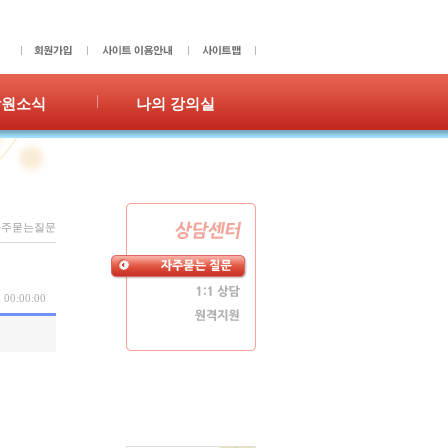
학원소식
나의 강의실
사항
성적표
홍보
숙제확인/제출
수강이력
쪽지
자주묻는질문
 00:00:00