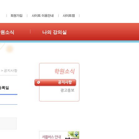
학원소식
나의 강의실
사항
성적표
홍보
숙제확인/제출
수강이력
쪽지
>
공지사항
등록일