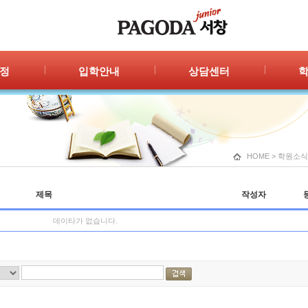
정
입학안내
상담센터
안내
입학절차
자주묻는 질문
공지
신청/결과
1:1 상담
광고
HOME
>
학원소식
제목
작성자
데이타가 없습니다.