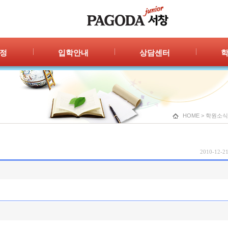
정
입학안내
상담센터
안내
입학절차
자주묻는 질문
공지
신청/결과
1:1 상담
광고
HOME
>
학원소식
2010-12-21