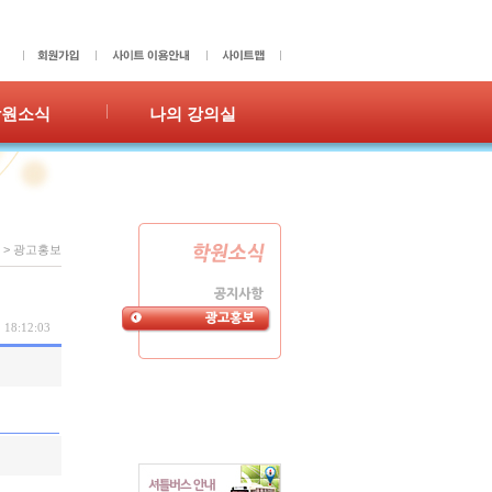
학원소식
나의 강의실
사항
성적표
홍보
숙제확인/제출
수강이력
쪽지
>
광고홍보
 18:12:03