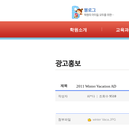
학원소개
교육과
인사말
프로그램 
위치안내
PPC
강사안내
PIC
학원시설
PASS
셔틀버스
PSC
학원규정
교재소개
제목
2011 Winter Vacation AD
작성자
파*다 | 조회수
9510
첨부파일
winter Vaca.JPG