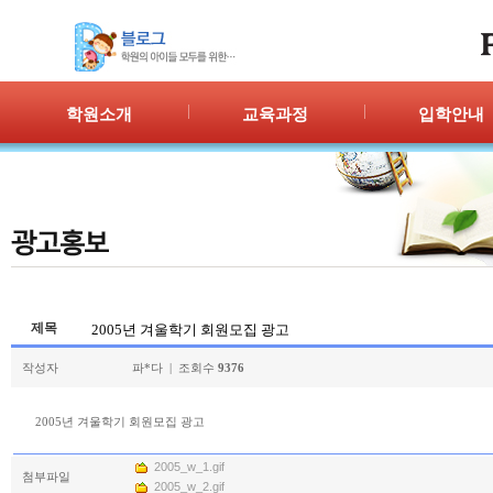
학원소개
교육과정
입학안내
인사말
프로그램 안내
입학절차
위치안내
PPC
신청/결과
강사안내
PIC
학원시설
PASS
셔틀버스
PSC
학원규정
교재소개
제목
2005년 겨울학기 회원모집 광고
작성자
파*다 | 조회수
9376
2005년 겨울학기 회원모집 광고
2005_w_1.gif
첨부파일
2005_w_2.gif