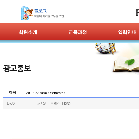
학원소개
교육과정
입학안내
인사말
프로그램 안내
입학절차
위치안내
PPC
신청/결과
강사안내
PIC
학원시설
PASS
셔틀버스
PSC
학원규정
교재소개
제목
2013 Summer Semester
작성자
서*영 | 조회수
14230